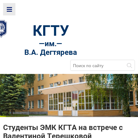
КГТУ
—
им.—
В.А. Дегтярева
Студенты ЭМК КГТА на встрече с
Валентиной Терешковой