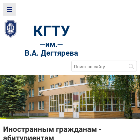
КГТУ
—
им.—
В.А. Дегтярева
Иностранным гражданам -
абитуриентам