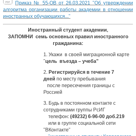
Приказ № 55-ОВ от 26.03.2021 "Об утверждении
алгоритма организации работы академии в отношении
иностранных обучающихся..."
Иностранный студент академии,
ЗАПОМНИ семь основных правил иностранного
гражданина:
1. Укажи в своей миграционной карте
"
цель въезда – учеба"
2.
Р
егистрируйся
в течение 7
дней
по месту пребывания
после пересечения границы с
Россией
3.
Б
удь в постоянном контакте с
сотрудниками группы РсИГ
телефон:
(49232) 6-96-00 доб.219
или в группе социальной сети
"ВКонтакте"