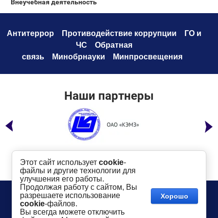
Внеучебная деятельность
Антитеррор
Противодействие коррупци
и
ГО и
ЧС
Обратная
связь
Минобрнауки
Минпросвещения
Наши партнеры
Этот сайт использует
cookie
-
файлы и другие технологии для
улучшения его работы.
Продолжая работу с сайтом, Вы
Телефон:
8 (49232) 6-96-00
Сайт создан в:
разрешаете использование
Хорошо
megagroup.ru
Адрес
: г. Ковров, ул. Маяковского, 19
cookie
-файлов.
Показать на карте
Вы всегда можете отключить