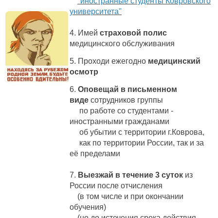
"иностранные студенты Ковровского
университета"
4. Имей
страховой полис
медицинского обслуживания
5. Проходи ежегодно
медицинский
осмотр
6.
Оповещай
в письменном
виде
сотрудников группы
по работе со студентами -
иностранными гражданами
об убытии с территории г.Коврова,
как по территории России, так и за
её пределами
7.
Выезжай в течение 3 суток
из
России после отчисления
(в том числе и при окончании
обучения)
(но до истечения срока действия