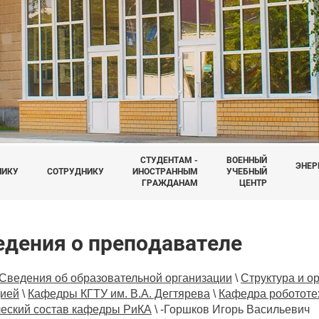
СТУДЕНТАМ -
ВОЕННЫЙ
ЭНЕР
НИКУ
СОТРУДНИКУ
ИНОСТРАННЫМ
УЧЕБНЫЙ
ГРАЖДАНАМ
ЦЕНТР
едения о преподавателе
Сведения об образовательной организации
\
Структура и о
цией
\
Кафедры КГТУ им. В.А. Дегтярева
\
Кафедра робототе
ческий состав кафедры РиКА
\
-Горшков Игорь Васильевич