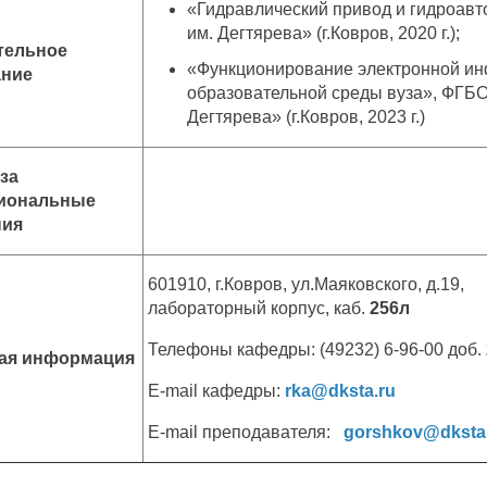
«Гидравлический привод и гидроав
им. Дегтярева» (г.Ковров, 2020 г.);
тельное
«Функционирование электронной и
ание
образовательной среды вуза», ФГБО
Дегтярева» (г.Ковров, 2023 г.)
за
иональные
ния
601910, г.Ковров, ул.Маяковского, д.19,
лабораторный корпус, каб.
256л
Телефоны кафедры: (49232) 6-96-00 доб.
ная информация
E-mail кафедры:
rka@dksta.ru
E-mail преподавателя:
gorshkov@dksta