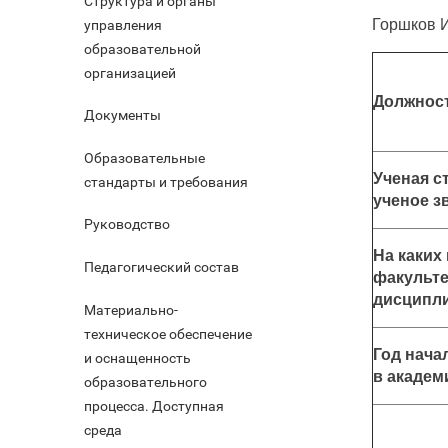
Структура и органы
Горшков 
управления
образовательной
организацией
Должнос
Документы
Образовательные
Ученая с
стандарты и требования
ученое з
Руководство
На каких
Педагогический состав
факульте
дисципл
Материально-
техническое обеспечение
Год нача
и оснащенность
в академ
образовательного
процесса. Доступная
среда