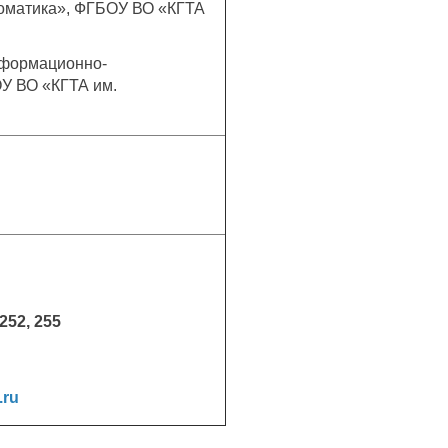
томатика», ФГБОУ ВО «КГТА
нформационно-
У ВО «КГТА им.
252, 255
.ru