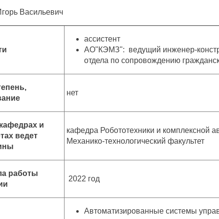
Игорь Васильевич
ассистент
ти
АО"КЭМЗ": ведущий инженер-констр
отдела
по сопровождению гражданск
тепень,
нет
вание
 кафедрах и
кафедра Робототехники и комплексной а
тах ведет
Механико-технологический факультет
ины
ла работы
2022 год
ии
Автоматизированные системы упра