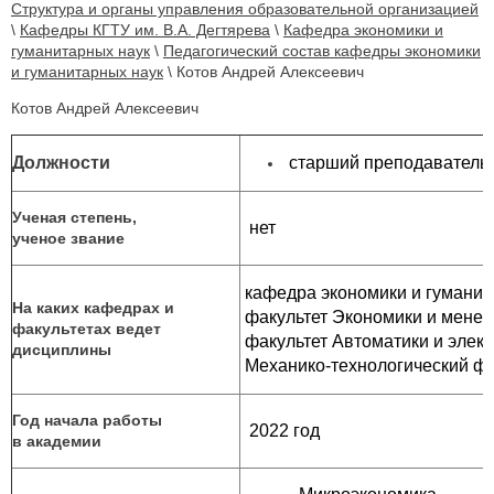
Структура и органы управления образовательной организацией
\
Кафедры КГТУ им. В.А. Дегтярева
\
Кафедра экономики и
гуманитарных наук
\
Педагогический состав кафедры экономики
и гуманитарных наук
\
Котов Андрей Алексеевич
Котов Андрей Алексеевич
Должности
старший преподаватель
Ученая степень,
нет
ученое звание
кафедра экономики и гуманит
На каких кафедрах и
факультет Экономики и менед
факультетах ведет
факультет Автоматики и элект
дисциплины
Механико-технологический ф
Год начала работы
2022 год
в академии