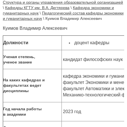
Структура и органы управления образовательной организацией
\
Кафедры КГТУ им. В.А. Дегтярева
\
Кафедра экономики и
гуманитарных наук
\
Педагогический состав кафедры экономики
и гуманитарных наук
\
Куимов Владимир Алексеевич
Куимов Владимир Алексеевич
Должности
доцент кафедры
Ученая степень,
кандидат философских наук
ученое звание
кафедра экономики и гуманит
На каких кафедрах и
факультет Экономики и менед
факультетах ведет
факультет Автоматики и элект
дисциплины
Механико-технологический ф
Год начала работы
2023 год
в академии