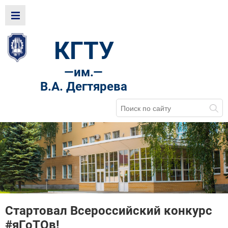
КГТУ
—
им.—
В.А. Дегтярева
Стартовал Всероссийский конкурс
#яГоТОв!