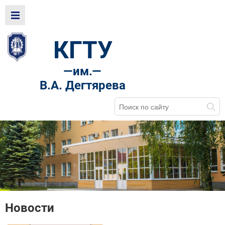
КГТУ
—
им.—
В.А. Дегтярева
Новости