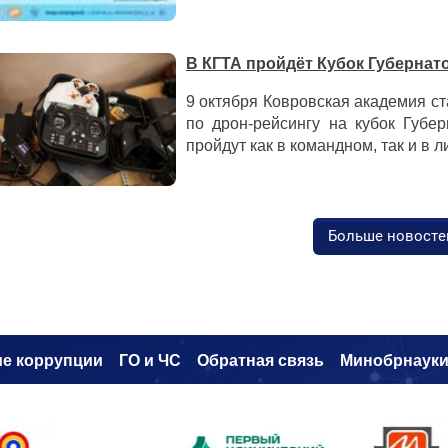
В КГТА пройдёт Кубок Губернат
9 октября Ковровская академия с
по дрон-рейсингу на кубок Губе
пройдут как в командном, так и в 
Больше новосте
е коррупци
и
ГО и ЧС
Обратная связь
Минобрнаук