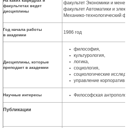
На каких кафедрах и
факультет Экономики и менед
факультетах ведет
факультет Автоматики и элект
дисциплины
Механико-технологический фа
Год начала работы
1986 год
в академии
философия,
культурология,
логика,
Дисциплины, которые
преподает в академии
социология,
социологические исслед
управление корпоративн
Научные интересы
Философская антрополо
Публикации