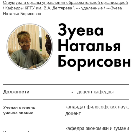
Структура и органы управления образовательной организацией
\
Кафедры КГТУ им. В.А. Дегтярева
\
--- удаленные
\
---Зуева
Наталья Борисовна
Должности
доцент кафедры
кандидат философских наук,
Ученая степень,
ученое звание
доцент
кафедра экономики и гуманит