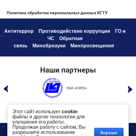
Политика обработки персональных данных КГТУ
Антитеррор
Противодействие коррупци
и
ГО и
ЧС
Обратная
связь
Минобрнауки
Минпросвещения
Наши партнеры
Этот сайт использует
cookie
-
файлы и другие технологии для
улучшения его работы.
Продолжая работу с сайтом, Вы
Телефон:
8 (49232) 6-96-00
Сайт создан в:
разрешаете использование
Хорошо
megagroup.ru
Адрес
: г. Ковров, ул. Маяковского, 19