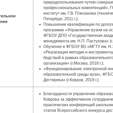
природопользования путем соверш
профессиональных компетенций», ГО
институт им. Г.В. Плеханова (технич
тельное
Петербург, 2011 г.);
ание
Повышение квалификации по допол
программе «Управление вузом на ос
ФГБОУ ДПО «Государственная ака
менеджмента им. Н.П. Пастухова» (г.
Обучение в ФГБОУ ВО «МГТУ им. Н.
«Реализация методик и инструмента
бедствий в рамках образовательног
организации» (г.Москва, 2018 г.);
«Функционирование электронной и
образовательной среды вуза», ФГБО
Дегтярева» (г.Ковров, 2019 г.)
Благодарности управления образов
Коврова за эффективное сотрудниче
практических конференций школьни
этапов Всероссийского конкурса до