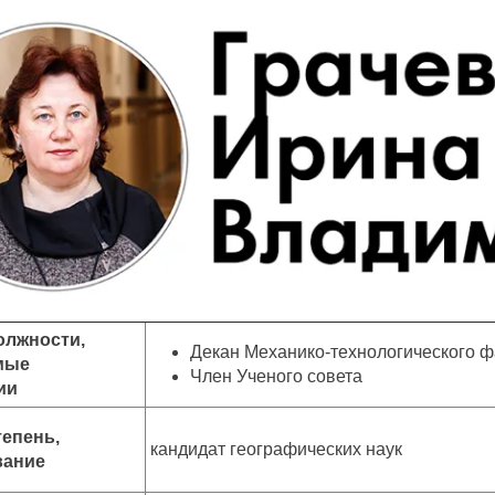
олжности,
Декан Механико-технологического ф
мые
Член Ученого совета
ии
тепень,
кандидат географических наук
вание