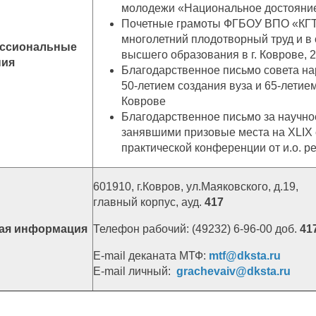
молодежи «Национальное достояние Р
Почетные грамоты ФГБОУ ВПО «КГТА
многолетний плодотворный труд и в 
ессиональные
высшего образования в г. Коврове, 20
ния
Благодарственное письмо совета на
50-летием создания вуза и 65-лети
Коврове
Благодарственное письмо за научно
занявшими призовые места на
XLIX
практической конференции от и.о. ре
601910, г.Ковров, ул.Маяковского, д.19,
главный корпус, ауд.
417
ная информация
Телефон рабочий: (49232) 6-96-00 доб.
41
E-mail деканата МТФ:
mtf@dksta.ru
E-mail личный:
grachevaiv@dksta.ru