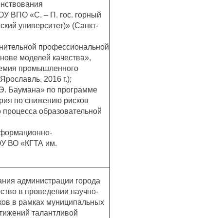
енствования
У ВПО «С. – П. гос. горный
еский университет)» (Санкт-
нительной профессиональной
нове моделей качества»,
демия промышленного
Ярославль, 2016 г.);
Э. Баумана» по программе
рия по снижению рисков
о процесса образовательной
нформационно-
У ВО «КГТА им.
ания администрации города
ство в проведении научно-
ков в рамках муниципальных
стижений талантливой