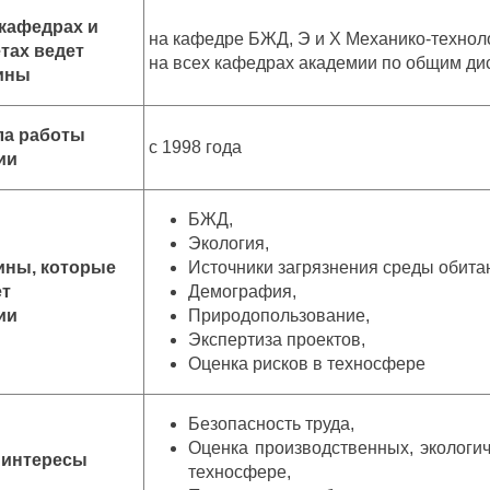
 кафедрах и
на кафедре БЖД, Э и Х Механико-техноло
тах ведет
на всех кафедрах академии по общим ди
ины
ла работы
с 1998 года
ии
БЖД,
Экология,
ины, которые
Источники загрязнения среды обита
ет
Демография,
ии
Природопользование,
Экспертиза проектов,
Оценка рисков в техносфере
Безопасность труда,
Оценка производственных, экологич
 интересы
техносфере,