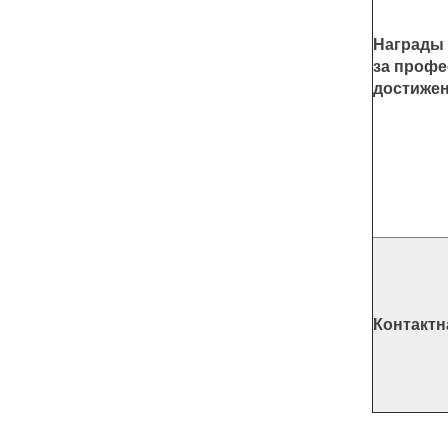
Награды
за проф
достиже
Контакт