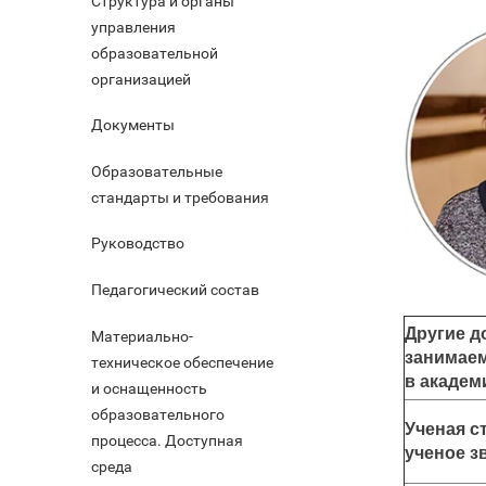
Структура и органы
управления
образовательной
организацией
Документы
Образовательные
стандарты и требования
Руководство
Педагогический состав
Другие д
Материально-
занимае
техническое обеспечение
в академ
и оснащенность
образовательного
Ученая с
процесса. Доступная
ученое з
среда