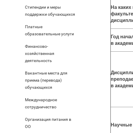
На каких
Стипендии и меры
факульте
поддержки обучающихся
дисципл
Платные
образовательные услуги
Год нача
в академ
Финансово-
хозяйственная
деятельность
Дисципл
Вакантные места для
препода
приема (перевода)
в академ
обучающихся
Международное
сотрудничество
Организация питания в
Научные
ОО