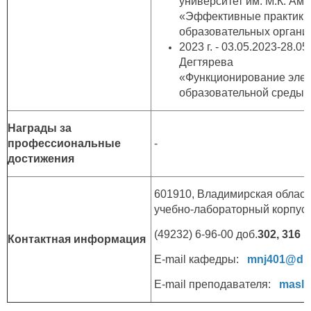
университет им. М.К. Амм
«Эффективные практики
образовательных органи
2023 г. - 03.05.2023-28.
Дегтярева
«Функционирование эле
образовательной среды 
Награды за
профессиональные
-
достижения
601910, Владимирская область,
учебно-лабораторный корпус (
(49232) 6-96-00 доб.
302, 316
Контактная информация
E-mail кафедры:
mnj401@dks
E-mail преподавателя:
maslo