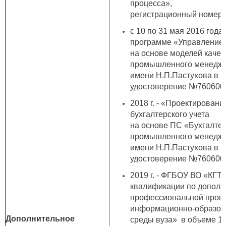
процесса»,
регистрационный номер 
с 10 по 31 мая 2016 год
программе «Управление 
на основе моделей качес
промышленного менедж
имени Н.П.Пастухова в г.
удостоверение №760600
2018 г. - «Проектирован
бухгалтерского учета
на основе ПС «Бухгалте
промышленного менедж
имени Н.П.Пастухова в г.
удостоверение №760600
2019 г. - ФГБОУ ВО
«
КГТА
квалификации по дополн
профессиональной прог
информационно-образов
Дополнительное
среды вуза» в объеме 18