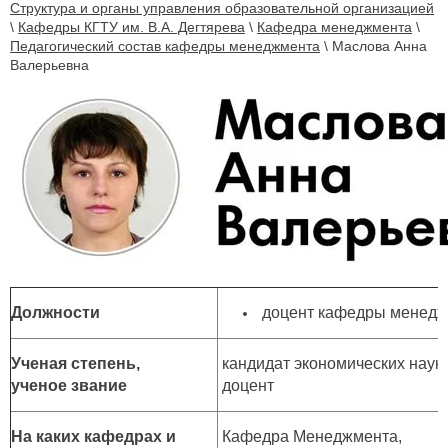
Структура и органы управления образовательной организацией
\
Кафедры КГТУ им. В.А. Дегтярева
\
Кафедра менеджмента
\
Педагогический состав кафедры менеджмента
\
Маслова Анна
Валерьевна
Должности
доцент кафедры менедж
Ученая степень,
кандидат экономических наук,
ученое звание
доцент
На каких кафедрах и
К
афедра Менеджмента,