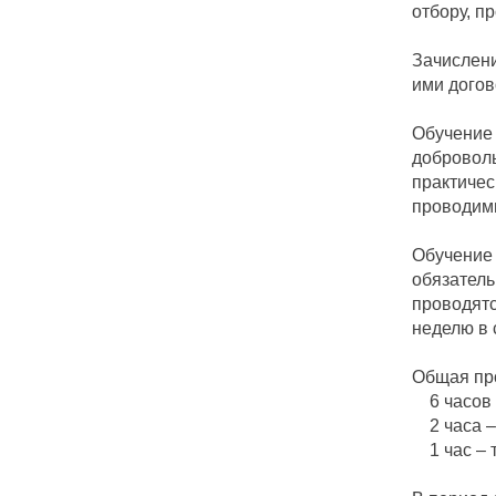
отбору, п
Зачислени
ими догов
Обучение 
доброволь
практичес
проводимы
Обучение 
обязатель
проводятс
неделю в 
Общая про
6 часов 
2 часа – 
1 час – 