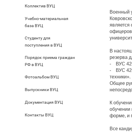
Коллектив ВУЦ
Военный 
Ковровско
Учебно-материальная
является 
база ВУЦ
офицеров 
университ
Студенту для
поступления в ВУЦ
В настоящ
резерва д
Порядок приема граждан
- ВУС 420
РФ в ВУЦ
- ВУС 420
техники».
Фотоальбом ВУЦ
Общее рук
Выпускники ВУЦ
непосредс
Документация ВУЦ
К обучени
обучении 
Контакты ВУЦ
форме, и 
Все канди