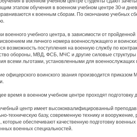
обучения в военном учебном центре студенты сдают зачет
им этапом обучения в военном учебном центре 30-и днев
равниваются к военным сборам. По окончанию учебных сб
ю.
и военного учебного центра, в зависимости от пройденной
рисвоением им личного номера военнослужащего и воинских
ся возможность поступления на военную службу по контра
тво обороны, МВД, ФСБ, МЧС и другие силовые структуры
ия всеми льготами, установленными для военнослужащих п
е офицерского воинского звания производится приказом 
и.
ее время в военном учебном центре проходят подготовку д
учебный центр имеет высококвалифицированный преподава
но-техническую базу, современную технику и вооружение
, которые обеспечивают качественную подготовку военных
енных военных специальностей.