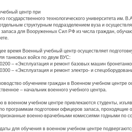
учебный центр при
го государственного технологического университета им. В.
отдельным структурным подразделением вуза и осуществля
запаса для Вооруженных Сил РФ из числа граждан, обуча
ете.
ее время Военный учебный центр осуществляет подготовк
ля танковых войск по двум ВУС:
200 – «Эксплуатация и ремонт базовых машин бронетанко
300 – «Эксплуатация и ремонт электро- и спецоборудован
оводство обучением граждан в Военном учебном центре ос
твенное – начальник военного учебного центра.
ю в военном учебном центре привлекаются студенты, изъя
по программам подготовки офицеров запаса, проходящие о
признанные военно-врачебными комиссиями годными по со
даты для обучения в военном учебном центре подвергают