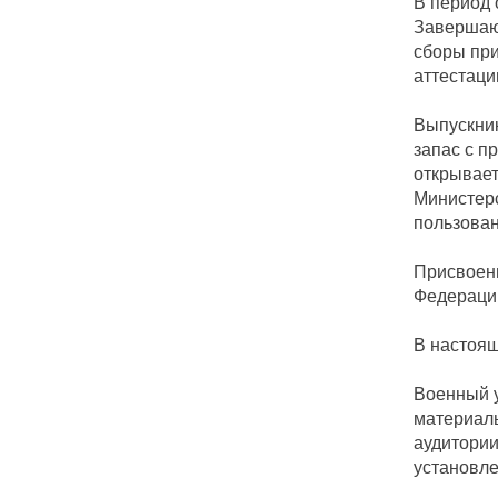
В период 
Завершающ
сборы при
аттестаци
Выпускник
запас с п
открывает
Министерс
пользован
Присвоени
Федераци
В настоящ
Военный 
материаль
аудитории
установл