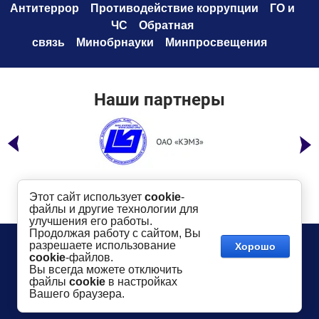
Антитеррор
Противодействие коррупци
и
ГО и
ЧС
Обратная
связь
Минобрнауки
Минпросвещения
Наши партнеры
Этот сайт использует
cookie
-
файлы и другие технологии для
улучшения его работы.
Продолжая работу с сайтом, Вы
Телефон:
8 (49232) 6-96-00
Сайт создан в:
разрешаете использование
Хорошо
megagroup.ru
Адрес
: г. Ковров, ул. Маяковского, 19
cookie
-файлов.
Показать на карте
Вы всегда можете отключить
файлы
cookie
в настройках
2016-
2026
КГТУ им. В.А. Дегтярева
©
Вашего браузера.
Использование материалов сайта разрешается
только
в случае
указания активной ссылки
dksta.ru